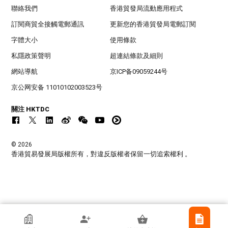
聯絡我們
香港貿發局流動應用程式
訂閱商貿全接觸電郵通訊
更新您的香港貿發局電郵訂閱
字體大小
使用條款
私隱政策聲明
超連結條款及細則
網站導航
京ICP备09059244号
京公网安备 11010102003523号
關注 HKTDC
© 2026
香港貿易發展局版權所有，對違反版權者保留一切追索權利 。
香港貿發局參展商