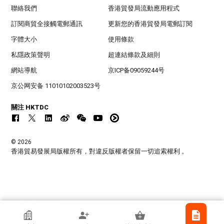
聯絡我們
香港貿發局流動應用程式
訂閱商貿全接觸電郵通訊
更新您的香港貿發局電郵訂閱
字體大小
使用條款
私隱政策聲明
超連結條款及細則
網站導航
京ICP备09059244号
京公网安备 11010102003523号
關注 HKTDC
© 2026
香港貿易發展局版權所有，對違反版權者保留一切追索權利 。
香港貿發局參展商