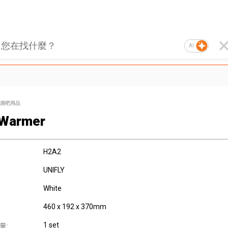
AI
酒吧用品
 Warmer
H2A2
UNIFLY
White
460 x 192 x 370mm
1 set
量: