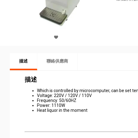
描述
聯絡供應商
描述
Which is controlled by microcomputer, can be set te
Voltage: 220V / 120V / 110V
Frequency: 50/60HZ
Power: 1110W
Heat liquor in the moment