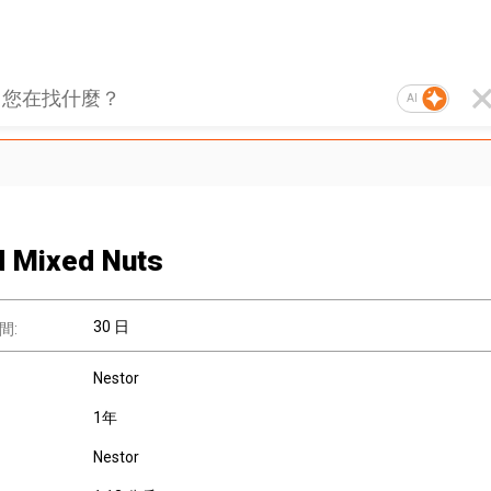
AI
d Mixed Nuts
30 日
間:
Nestor
1年
Nestor