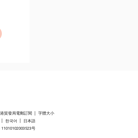
香港貿發局電郵訂閱
字體大小
한국어
日本語
1010102003523号