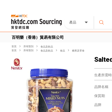
產品
百明樂（香港）貿易有限公司
首頁
所有類別
食品及飲品
首頁
所有類別
食品及飲品
食品
糖果及零食
Salte
生產所需時
品牌名稱:
保質期:
品牌: