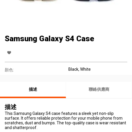
Samsung Galaxy S4 Case
Black, White
顏色:
描述
聯絡供應商
描述
This Samsung Galaxy S4 case features a sleek yet non-slip
surface. It offers reliable protection for your mobile phone from
scratches, dust and bumps. The top-quality case is wear resistant
and shatterproof.