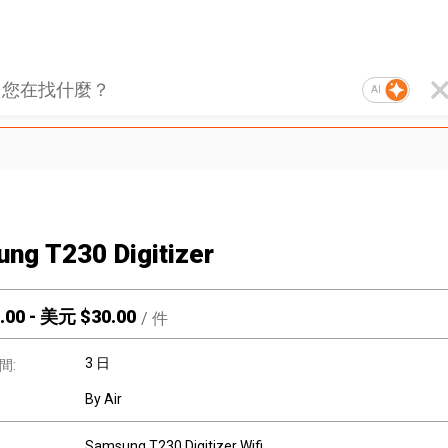
AI
ng T230 Digitizer
.00
-
美元 $
30.00
/
件
3 日
間:
By Air
Samsung T230 Digitizer Wifi