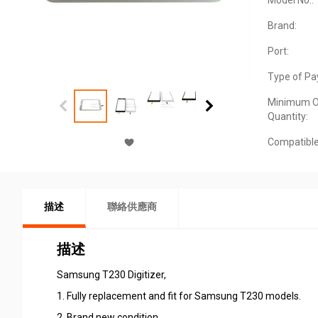
Model No.:
Brand:
Port:
Type of Pa
Minimum O
Quantity:
Compatible
描述
聯絡供應商
描述
Samsung T230 Digitizer,
1. Fully replacement and fit for Samsung T230 models.
2. Brand new condition.