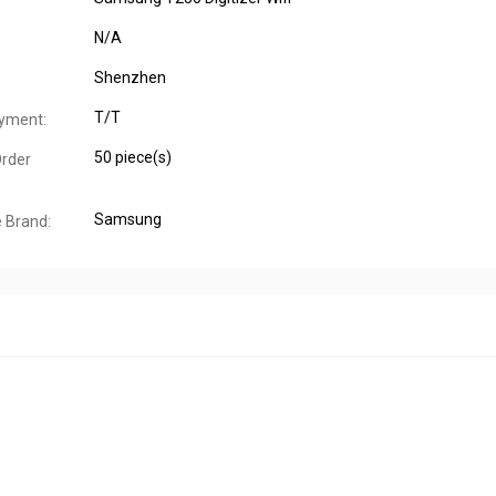
N/A
Shenzhen
T/T
yment:
50 piece(s)
rder
Samsung
 Brand: