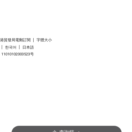
香港貿發局電郵訂閱
字體大小
한국어
日本語
1010102003523号