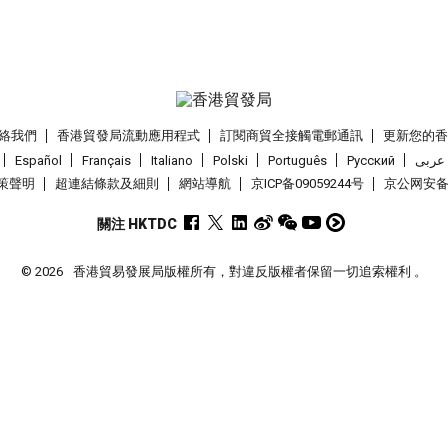
絡我們
香港貿發局流動應用程式
訂閱商貿全接觸電郵通訊
更新您的
Español
Français
Italiano
Polski
Português
Pусский
عربى
策聲明
超連結條款及細則
網站導航
京ICP备09059244号
京公网安备 1
關注 HKTDC
© 2026
香港貿易發展局版權所有，對違反版權者保留一切追索權利 。