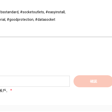
bsstandard, #socketoutlets, #easyinstall,
rial, #goodprotection, #datasocket
確認
帳戶。