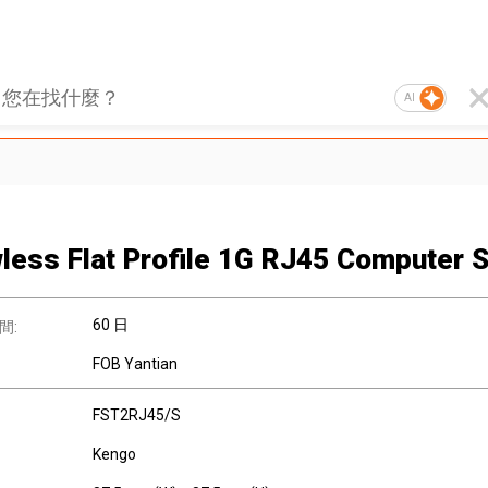
AI
less Flat Profile 1G RJ45 Computer 
60 日
間:
FOB Yantian
FST2RJ45/S
Kengo