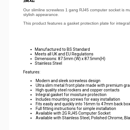
Our slimline screwless 1 gang RJ45 computer socket is ma
stylish appearance.
This product features a gasket protection plate for integr
Manufactured to BS Standard
Meets all UK and EU Regulations
Dimensions: 87.5mm (W) x 87.5mm(H)
Stainless Steel
Features:
Modern and sleek screwless design
Ultra slim metal front plate made with premium gra
High quality steel rockers and copper contacts
Integral gasket for moisture protection
Includes mounting screws for easy installation
Fits easily and quickly into 16mm to 47mm back bo
Full fitting instructions for simple installation
Available with 2G RJ45 Computer Socket
Available with Stainless Steel, Polished Chrome, Bl