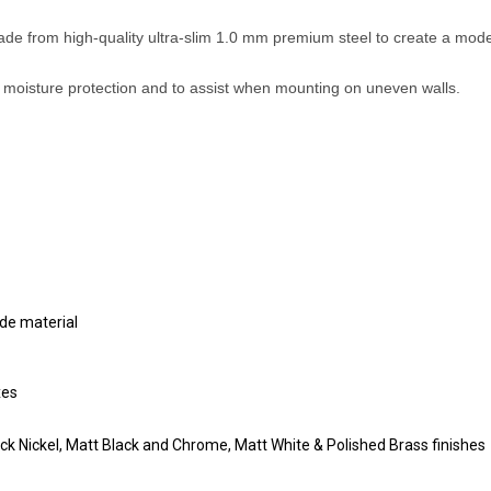
de from high-quality ultra-slim 1.0 mm premium steel to create a mod
al moisture protection and to assist when mounting on uneven walls.
de material
xes
ack Nickel, Matt Black and Chrome, Matt White & Polished Brass finishes