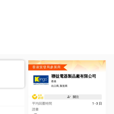
香港貿發局參展商
聯益電器製品廠有限公司
香港
出口商, 製造商
關注
平均回覆時間
1 - 3 日
證書