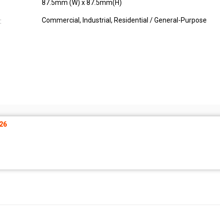
87.5mm (W) x 87.5mm(H)
Commercial, Industrial, Residential / General-Purpose
:
26