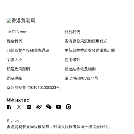
HKTDC.com
關於我們
聯絡我們
香港貿發局流動應用程式
訂閱商貿全接觸電郵通訊
更新您的香港貿發局電郵訂閱
字體大小
使用條款
私隱政策聲明
超連結條款及細則
網站導航
京ICP备09059244号
京公网安备 11010102003523号
關注 HKTDC
© 2026
香港貿易發展局版權所有，對違反版權者保留一切追索權利 。