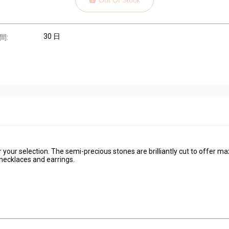
30 日
間:
 your selection. The semi-precious stones are brilliantly cut to offer 
 necklaces and earrings.