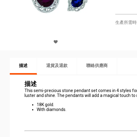
生產所需時
描述
退貨及退款
聯絡供應商
描述
This semi-precious stone pendant set comes in 4 styles for
luster and shine. The pendants will add a magical touch to
18K gold.
With diamonds.