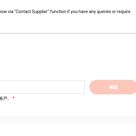
know via "Contact Supplier" function if you have any queries or require
確認
帳戶。