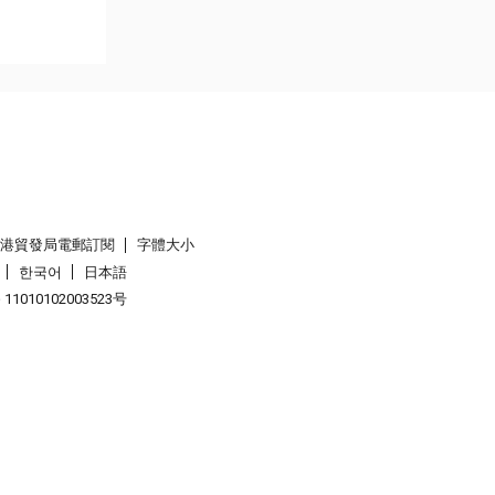
香港貿發局電郵訂閱
字體大小
한국어
日本語
1010102003523号