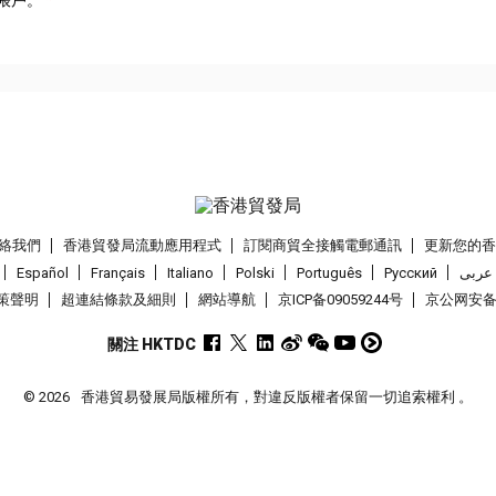
帳戶。
絡我們
香港貿發局流動應用程式
訂閱商貿全接觸電郵通訊
更新您的
Español
Français
Italiano
Polski
Português
Pусский
عربى
策聲明
超連結條款及細則
網站導航
京ICP备09059244号
京公网安备 1
關注 HKTDC
© 2026
香港貿易發展局版權所有，對違反版權者保留一切追索權利 。