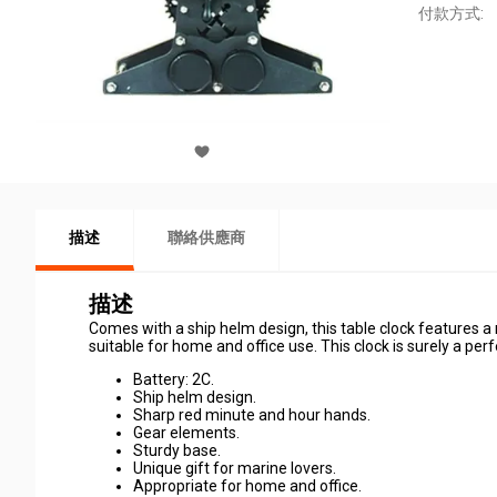
付款方式:
描述
聯絡供應商
描述
Comes with a ship helm design, this table clock features a m
suitable for home and office use. This clock is surely a perf
Battery: 2C.
Ship helm design.
Sharp red minute and hour hands.
Gear elements.
Sturdy base.
Unique gift for marine lovers.
Appropriate for home and office.