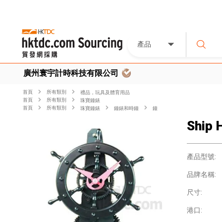
產品
廣州寰宇計時科技有限公司
首頁
所有類別
禮品，玩具及體育用品
首頁
所有類別
珠寶鐘錶
首頁
所有類別
珠寶鐘錶
鐘錶和時鐘
鐘
Ship 
產品型號:
品牌名稱:
尺寸:
港口: