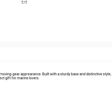
T/T
oving-gear apprearance. Built with a sturdy base and distinctive style, i
ect gift for marine lovers.