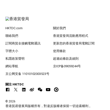
HKTDC.com
關於我們
聯絡我們
香港貿發局流動應用程式
訂閱商貿全接觸電郵通訊
更新您的香港貿發局電郵訂閱
字體大小
使用條款
私隱政策聲明
超連結條款及細則
網站導航
京ICP备09059244号
京公网安备 11010102003523号
關注 HKTDC
© 2026
香港貿易發展局版權所有，對違反版權者保留一切追索權利 。