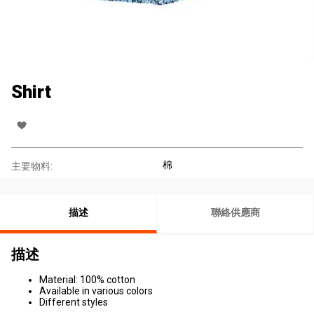
Shirt
棉
主要物料:
描述
聯絡供應商
描述
Material: 100% cotton
Available in various colors
Different styles