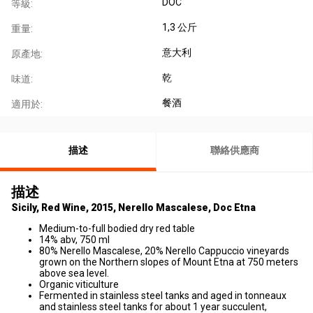
DOC
等級:
1,3 公斤
重量:
意大利
原產地:
乾
味道:
餐酒
適用於:
描述
聯絡供應商
描述
Sicily, Red Wine, 2015, Nerello Mascalese, Doc Etna
Medium-to-full bodied dry red table
14% abv, 750 ml
80% Nerello Mascalese, 20% Nerello Cappuccio vineyards
grown on the Northern slopes of Mount Etna at 750 meters
above sea level.
Organic viticulture
Fermented in stainless steel tanks and aged in tonneaux
and stainless steel tanks for about 1 year succulent,