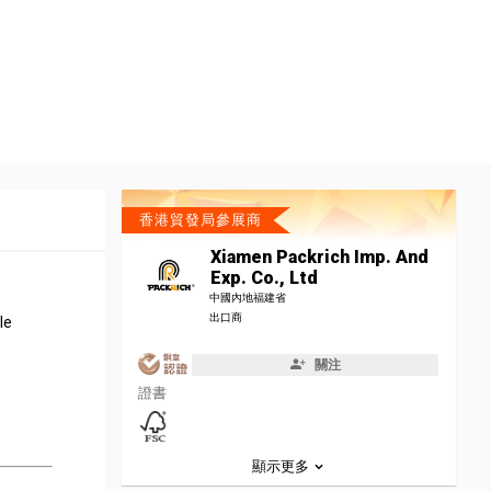
香港貿發局參展商
Xiamen Packrich Imp. And
Exp. Co., Ltd
中國內地福建省
出口商
le
關注
證書
顯示更多