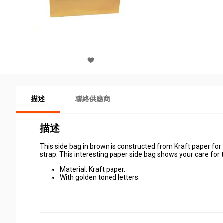
描述
聯絡供應商
描述
This side bag in brown is constructed from Kraft paper for 
strap. This interesting paper side bag shows your care for
Material: Kraft paper.
With golden toned letters.