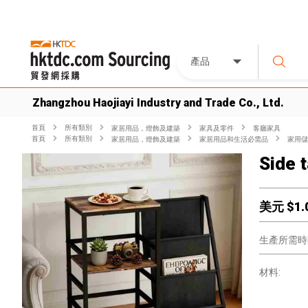
產品
Zhangzhou Haojiayi Industry and Trade Co., Ltd.
首頁
所有類別
家居用品，燈飾及建築
家具及零件
客廳家具
首頁
所有類別
家居用品，燈飾及建築
家居用品和生活必需品
家用儲
Side t
美元 $
1.
生產所需時
材料: