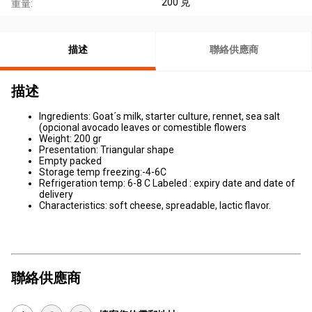
200 克
重量:
描述
聯絡供應商
描述
Ingredients: Goat´s milk, starter culture, rennet, sea salt
(opcional avocado leaves or comestible flowers
Weight: 200 gr
Presentation: Triangular shape
Empty packed
Storage temp freezing:-4-6C
Refrigeration temp: 6-8 C Labeled : expiry date and date of
delivery
Characteristics: soft cheese, spreadable, lactic flavor.
聯絡供應商