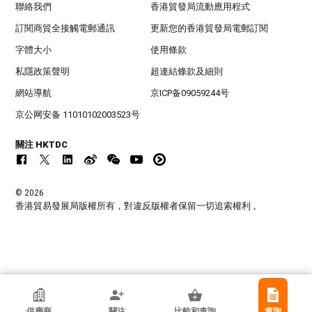
聯絡我們
香港貿發局流動應用程式
訂閱商貿全接觸電郵通訊
更新您的香港貿發局電郵訂閱
字體大小
使用條款
私隱政策聲明
超連結條款及細則
網站導航
京ICP备09059244号
京公网安备 11010102003523号
關注 HKTDC
© 2026
香港貿易發展局版權所有，對違反版權者保留一切追索權利 。
Sierra Encantada
供應商
關注
比較和查詢
查詢