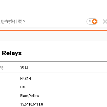
AI
l Relays
30 日
間:
HRS1H
HKE
Black,Yellow
15.6*10.6*11.8