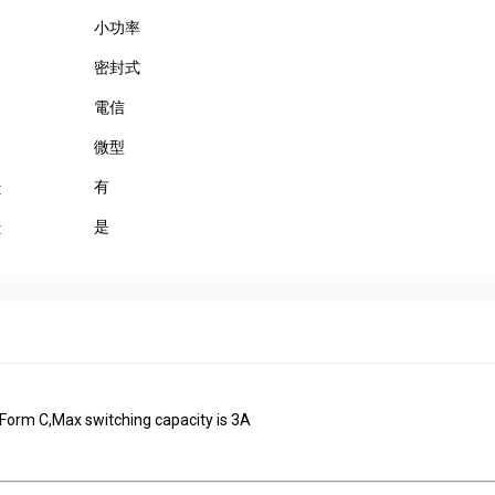
小功率
密封式
電信
微型
有
:
是
:
1 Form C,Max switching capacity is 3A