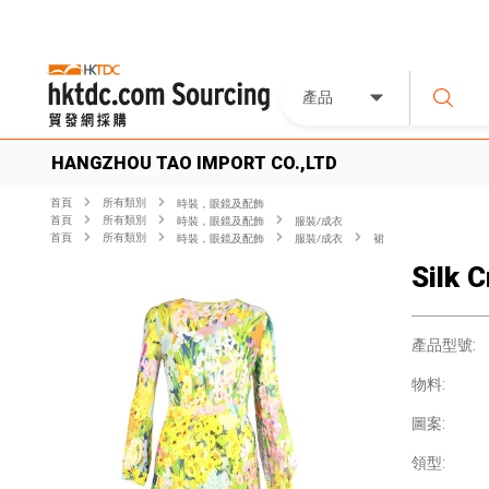
產品
HANGZHOU TAO IMPORT CO.,LTD
首頁
所有類別
時裝，眼鏡及配飾
首頁
所有類別
時裝，眼鏡及配飾
服裝/成衣
首頁
所有類別
時裝，眼鏡及配飾
服裝/成衣
裙
Silk C
產品型號:
物料:
圖案:
領型: