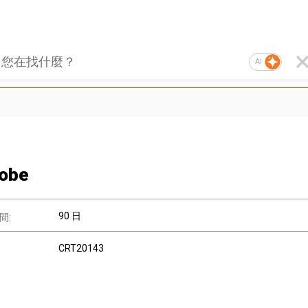
AI
Robe
90 日
間:
CRT20143