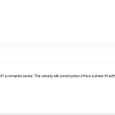
off a romantic sense. The velvety silk construction offers a sheer fit wit