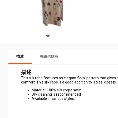
描述
聯絡供應商
描述
This silk robe features an elegant floral pattern that gives 
comfort. This silk robe is a good addition to ladies' closets.
Material: 100% silk crepe satin.
Dry cleaning is recommended.
Available in various styles.