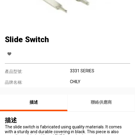
Slide Switch
3331 SERIES
產品型號:
CHILY
品牌名稱:
描述
聯絡供應商
描述
The slide switch is fabricated using quality materials. It comes
with a sturdy and durable covering in black. This piece is also