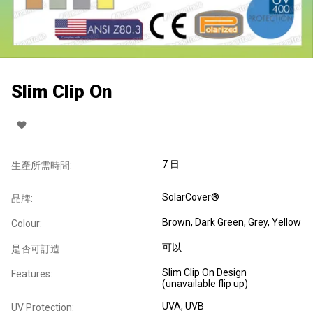
Slim Clip On
7 日
生產所需時間:
SolarCover®
品牌:
Brown, Dark Green, Grey, Yellow
Colour:
可以
是否可訂造:
Slim Clip On Design
Features:
(unavailable flip up)
UVA, UVB
UV Protection: