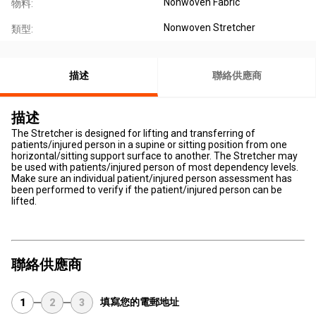
Nonwoven Fabric
物料:
Nonwoven Stretcher
類型:
描述
聯絡供應商
描述
The Stretcher is designed for lifting and transferring of
patients/injured person in a supine or sitting position from one
horizontal/sitting support surface to another. The Stretcher may
be used with patients/injured person of most dependency levels.
Make sure an individual patient/injured person assessment has
been performed to verify if the patient/injured person can be
lifted.
聯絡供應商
填寫您的電郵地址
1
2
3