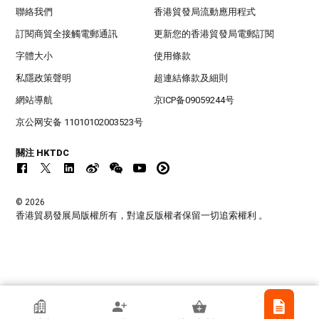
聯絡我們
香港貿發局流動應用程式
訂閱商貿全接觸電郵通訊
更新您的香港貿發局電郵訂閱
字體大小
使用條款
私隱政策聲明
超連結條款及細則
網站導航
京ICP备09059244号
京公网安备 11010102003523号
關注 HKTDC
© 2026
香港貿易發展局版權所有，對違反版權者保留一切追索權利 。
香港貿發局參展商