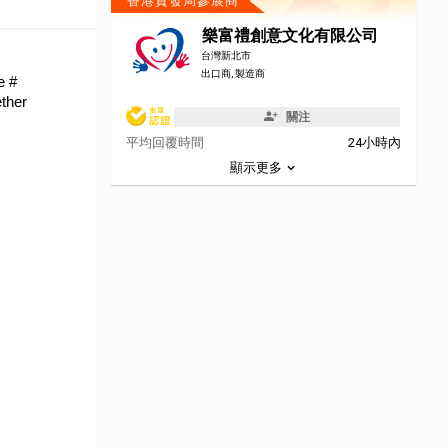
香港貿發局參展商
樂富禮創意文化有限公司
台灣新北市
出口商, 製造商
 # 
ther 
關注
平均回覆時間
24小時內
顯示更多