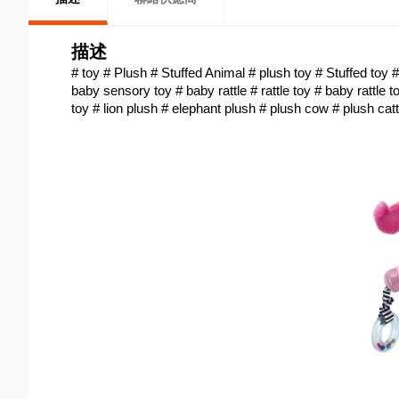
描述
# toy # Plush # Stuffed Animal # plush toy # Stuffed toy # 
baby sensory toy # baby rattle # rattle toy # baby rattle to
toy # lion plush # elephant plush # plush cow # plush catt