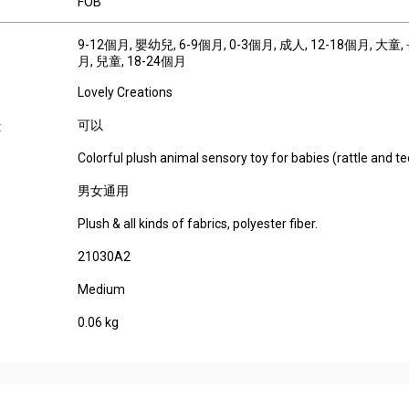
FOB
9-12個月
, 嬰幼兒
, 6-9個月
, 0-3個月
, 成人
, 12-18個月
, 大童
,
月
, 兒童
, 18-24個月
Lovely Creations
可以
:
Colorful plush animal sensory toy for babies (rattle and te
男女通用
Plush & all kinds of fabrics, polyester fiber.
21030A2
Medium
0.06 kg