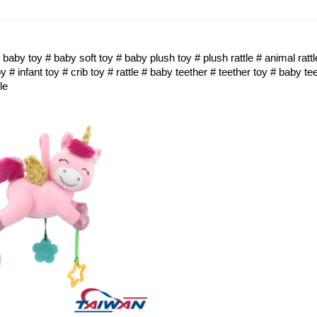
baby toy # baby soft toy # baby plush toy # plush rattle # animal rattle
y # infant toy # crib toy # rattle # baby teether # teether toy # baby tee
le