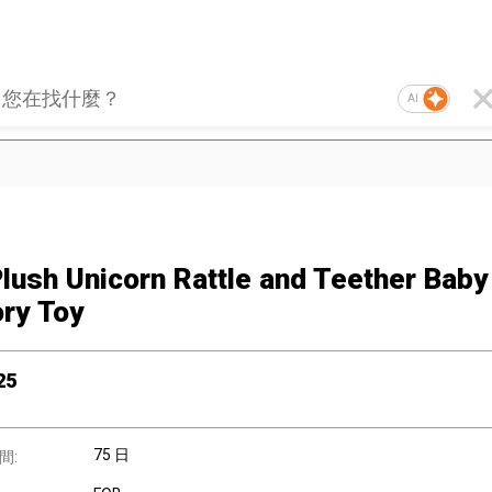
AI
Plush Unicorn Rattle and Teether Baby
ry Toy
25
75 日
間: