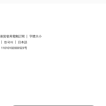
香港貿發局電郵訂閱
字體大小
한국어
日本語
1010102003523号