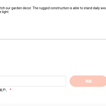
atch our garden decor. The rugged construction is able to stand daily we
 light.
確認
帳戶。