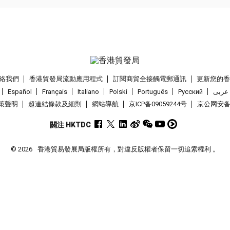
絡我們
香港貿發局流動應用程式
訂閱商貿全接觸電郵通訊
更新您的
Español
Français
Italiano
Polski
Português
Pусский
عربى
策聲明
超連結條款及細則
網站導航
京ICP备09059244号
京公网安备 1
關注 HKTDC
© 2026
香港貿易發展局版權所有，對違反版權者保留一切追索權利 。