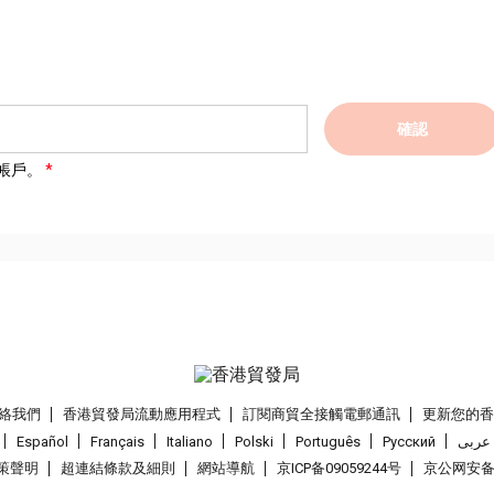
確認
帳戶。
絡我們
香港貿發局流動應用程式
訂閱商貿全接觸電郵通訊
更新您的
Español
Français
Italiano
Polski
Português
Pусский
عربى
策聲明
超連結條款及細則
網站導航
京ICP备09059244号
京公网安备 1