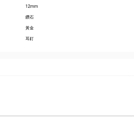
12mm
鑽石
黃金
耳釘