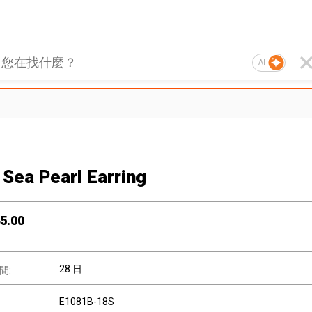
AI
 Sea Pearl Earring
5.00
28 日
間:
E1081B-18S