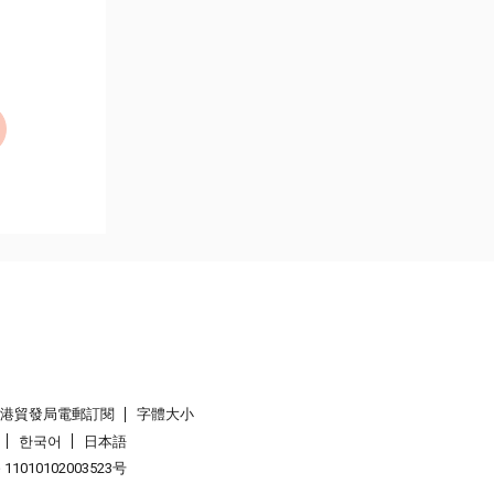
香港貿發局電郵訂閱
字體大小
한국어
日本語
1010102003523号