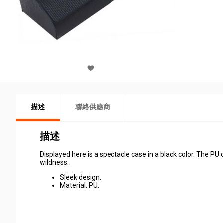
描述
聯絡供應商
描述
Displayed here is a spectacle case in a black color. The PU 
wildness.
Sleek design.
Material: PU.