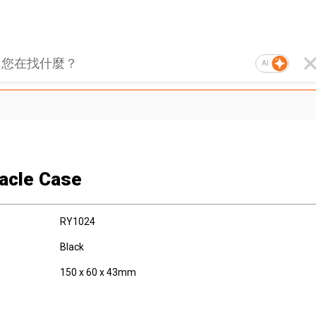
AI
acle Case
RY1024
Black
150 x 60 x 43mm