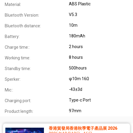
ABS Plastic
Material:
V5.3
Bluetooth Version:
10m
Bluetooth distance:
180mAh
Battery:
2 hours
Charge time::
8 hours
Working time:
500hours
Standby time:
φ10m 16Ω
Sperker:
-43±3d
Mic::
Type-c Port
Charging port:
97mm
Product length:
香港貿發局香港秋季電子產品展 2026