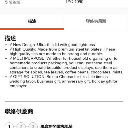
LYC-4090
型號編號:
描述
聯絡供應商
描述
√ New Design: Ultra-thin lid with good tightness.
√ High Quality: Made from premium steel tin plates. These
high quality tins are made to be strong and durable.
√ MULTIPURPOSE :Whether for household organizing or for
homemade products packaging, you can use these steel
containers to create beautiful product displays; use them as
storage for spices, tea leaves, coffee beans, chocolates, mints.
√ GIFT SOLUTION: Box to Choose for this little tins as
wedding favor, business gift, anniversary gift, holiday gift for
employee…
聯絡供應商
填寫您的電郵地址
1
2
3