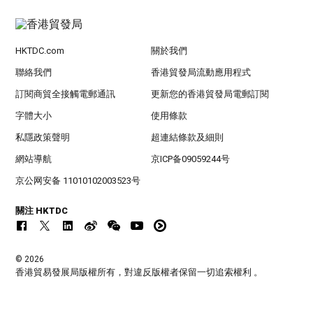
HKTDC.com
關於我們
聯絡我們
香港貿發局流動應用程式
訂閱商貿全接觸電郵通訊
更新您的香港貿發局電郵訂閱
字體大小
使用條款
私隱政策聲明
超連結條款及細則
網站導航
京ICP备09059244号
京公网安备 11010102003523号
關注 HKTDC
© 2026
香港貿易發展局版權所有，對違反版權者保留一切追索權利 。