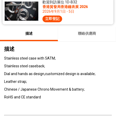
歡迎到訪展位 1D-B32
香港貿發局香港鐘表展 2026
2026年9月1日 - 5日
立即登記
描述
聯絡供應商
描述
Stainless steel case with 5ATM;
Stainless steel caseback;
Dial and hands as design,customized design is available;
Leather strap;
Chinese / Japanese Chrono Movement & battery;
RoHS and CE standard