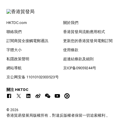
HKTDC.com
關於我們
聯絡我們
香港貿發局流動應用程式
訂閱商貿全接觸電郵通訊
更新您的香港貿發局電郵訂閱
字體大小
使用條款
私隱政策聲明
超連結條款及細則
網站導航
京ICP备09059244号
京公网安备 11010102003523号
關注 HKTDC
© 2026
香港貿易發展局版權所有，對違反版權者保留一切追索權利 。