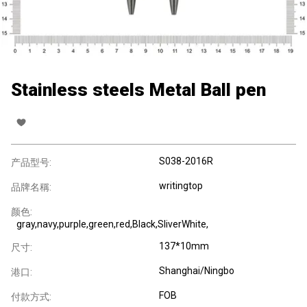
Stainless steels Metal Ball pen
S038-2016R
产品型号:
writingtop
品牌名稱:
颜色:
gray,navy,purple,green,red,Black,SliverWhite,
137*10mm
尺寸:
Shanghai/Ningbo
港口:
FOB
付款方式: