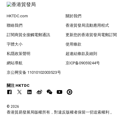
HKTDC.com
關於我們
聯絡我們
香港貿發局流動應用程式
訂閱商貿全接觸電郵通訊
更新您的香港貿發局電郵訂閱
字體大小
使用條款
私隱政策聲明
超連結條款及細則
網站導航
京ICP备09059244号
京公网安备 11010102003523号
關注 HKTDC
© 2026
香港貿易發展局版權所有，對違反版權者保留一切追索權利 。