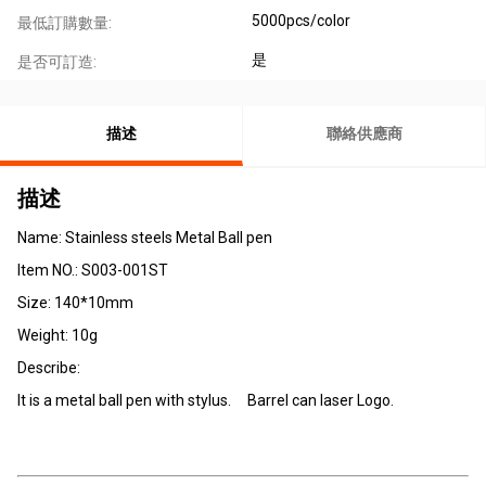
5000pcs/color
最低訂購數量:
是
是否可訂造:
描述
聯絡供應商
描述
Name: Stainless steels Metal Ball pen
Item NO.:
S003-001ST
Size:
140*10mm
Weight: 10g
Describe:
It is a metal ball pen with stylus. Barrel can laser Logo.