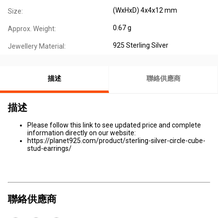
(WxHxD) 4x4x12 mm
Size:
0.67 g
Approx. Weight:
925 Sterling Silver
Jewellery Material:
描述
聯絡供應商
描述
Please follow this link to see updated price and complete
information directly on our website:
https://planet925.com/product/sterling-silver-circle-cube-
stud-earrings/
聯絡供應商