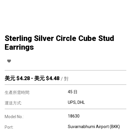
Sterling Silver Circle Cube Stud
Earrings
美元 $
4.28
-
美元 $
4.48
/
對
45 日
生產所需時間:
UPS, DHL
運送方式:
18630
Model No.:
Suvarnabhumi Airport (BKK)
Port: