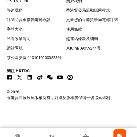
HKTDC.com
關於我們
聯絡我們
香港貿發局流動應用程式
訂閱商貿全接觸電郵通訊
更新您的香港貿發局電郵訂閱
字體大小
使用條款
私隱政策聲明
超連結條款及細則
網站導航
京ICP备09059244号
京公网安备 11010102003523号
關注 HKTDC
© 2026
香港貿易發展局版權所有，對違反版權者保留一切追索權利 。