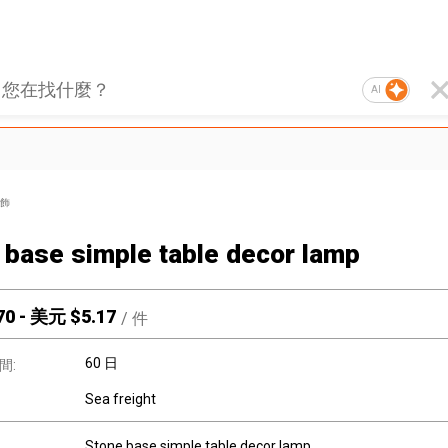
AI
飾
 base simple table decor lamp
70
-
美元 $
5.17
/
件
60 日
間:
Sea freight
Stone base simple table decor lamp