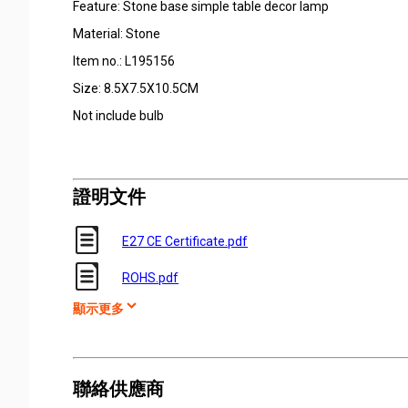
Feature: Stone base simple table decor lamp
Material: Stone
Item no.:
L195156
Size:
8.5X7.5X10.5CM
Not include bulb
證明文件
E27 CE Certificate.pdf
ROHS.pdf
顯示更多
聯絡供應商