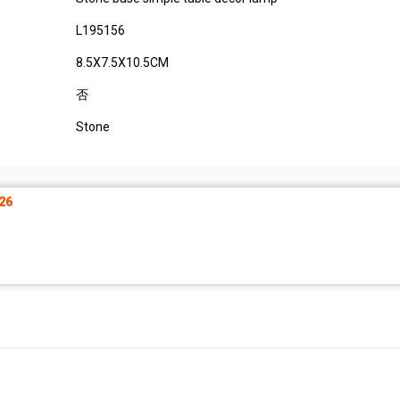
L195156
8.5X7.5X10.5CM
否
Stone
26