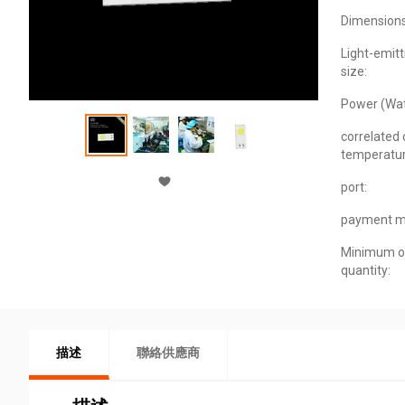
Dimensions
Light-emitt
size:
Power (Wat
correlated 
temperatur
port:
payment m
Minimum o
quantity:
描述
聯絡供應商