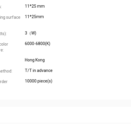
11*25 mm
:
11*25mm
ing surface
3（W)
ts):
6000-6800(K)
color
e:
Hong Kong
T/T in advance
ethod:
10000 piece(s)
rder