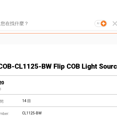
AI
 COB-CL1125-BW Flip COB Light Sour
20
件
14 日
間:
CL1125-BW
mber: