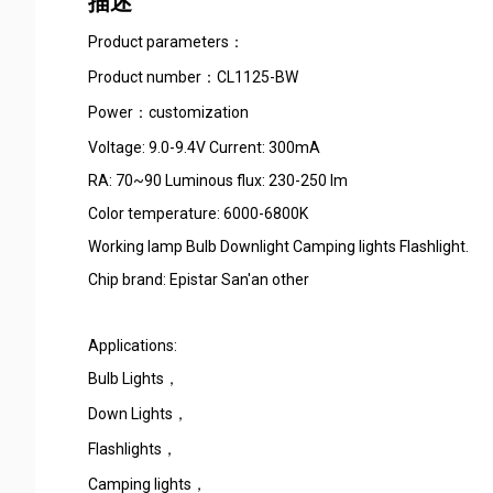
描述
Product parameters：
Product number：CL1125-BW
Power：customization
Voltage: 9.0-9.4V Current: 300mA
RA: 70~90 Luminous flux: 230-250 lm
Color temperature: 6000-6800K
Working lamp Bulb Downlight Camping lights Flashlight.
Chip brand: Epistar San'an other
Applications:
Bulb Lights，
Down Lights，
Flashlights，
Camping lights，