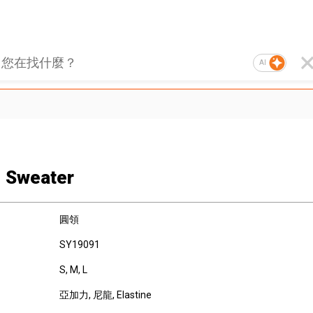
AI
e Sweater
圓領
SY19091
S, M, L
亞加力
, 尼龍
, Elastine