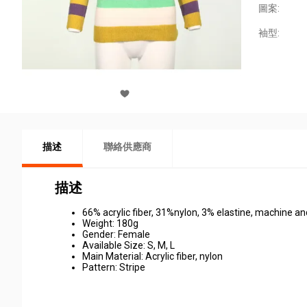
圖案:
袖型:
描述
聯絡供應商
描述
66% acrylic fiber, 31%nylon, 3% elastine, machine and
Weight: 180g
Gender: Female
Available Size: S, M, L
Main Material: Acrylic fiber, nylon
Pattern: Stripe