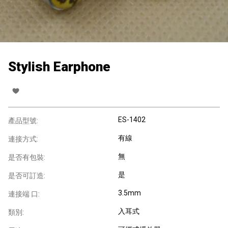
Stylish Earphone
ES-1402
產品型號:
有線
連接方式:
無
是否有包裝:
是
是否可訂造:
3.5mm
連接端 口:
入耳式
類別: