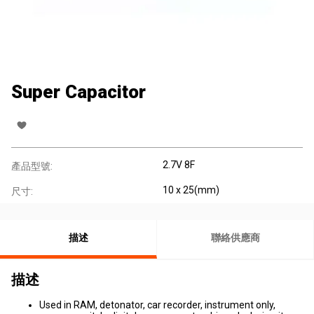
Super Capacitor
2.7V 8F
產品型號:
10 x 25(mm)
尺寸:
描述
聯絡供應商
描述
Used in RAM, detonator, car recorder, instrument only,