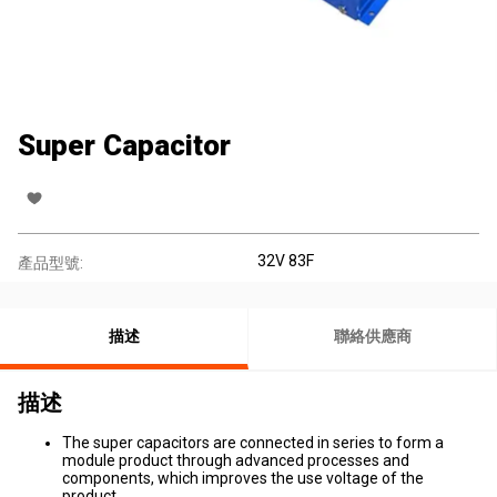
Super Capacitor
32V 83F
產品型號:
描述
聯絡供應商
描述
The super capacitors are connected in series to form a
module product through advanced processes and
components, which improves the use voltage of the
product.