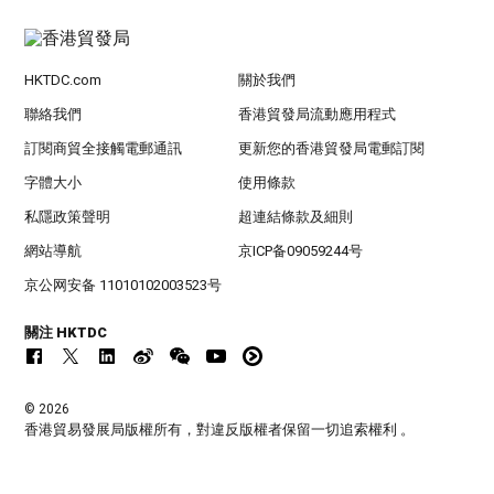
HKTDC.com
關於我們
聯絡我們
香港貿發局流動應用程式
訂閱商貿全接觸電郵通訊
更新您的香港貿發局電郵訂閱
字體大小
使用條款
私隱政策聲明
超連結條款及細則
網站導航
京ICP备09059244号
京公网安备 11010102003523号
關注 HKTDC
© 2026
香港貿易發展局版權所有，對違反版權者保留一切追索權利 。