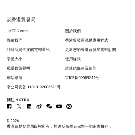
HKTDC.com
關於我們
聯絡我們
香港貿發局流動應用程式
訂閱商貿全接觸電郵通訊
更新您的香港貿發局電郵訂閱
字體大小
使用條款
私隱政策聲明
超連結條款及細則
網站導航
京ICP备09059244号
京公网安备 11010102003523号
關注 HKTDC
© 2026
香港貿易發展局版權所有，對違反版權者保留一切追索權利 。