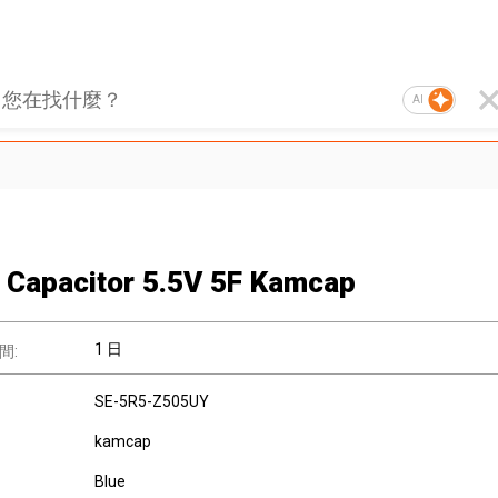
AI
 Capacitor 5.5V 5F Kamcap
1 日
間:
SE-5R5-Z505UY
kamcap
Blue