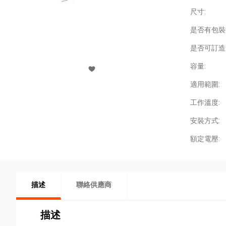
尺寸:
是否有包裝
是否可訂造
容量:
適用範圍:
工作溫度:
安裝方式:
額定電壓:
描述
聯絡供應商
描述