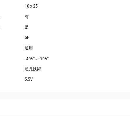
10 x 25
有
:
是
:
5F
通用
-40℃~+70℃
通孔技術
5.5V