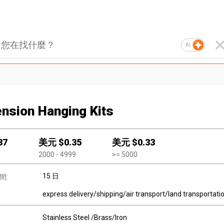
AI
nsion Hanging Kits
37
美元 $
0.35
美元 $
0.33
2000
- 4999
>=
5000
15 日
間:
express delivery/shipping/air transport/land transportati
Stainless Steel /Brass/Iron