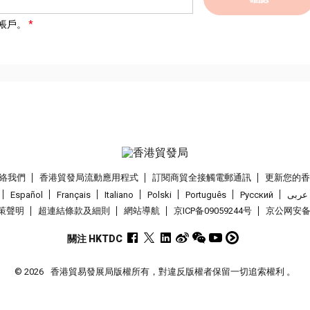
帳戶。
絡我們
香港貿發局流動應用程式
訂閱商貿全接觸電郵通訊
更新您的
Español
Français
Italiano
Polski
Português
Pусский
عربى
策聲明
超連結條款及細則
網站導航
京ICP备09059244号
京公网安备 1
關注 HKTDC
© 2026
香港貿易發展局版權所有，對違反版權者保留一切追索權利 。