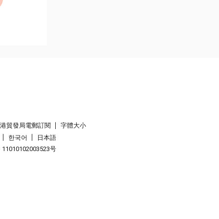
香港貿發局電郵訂閱
字體大小
한국어
日本語
1010102003523号