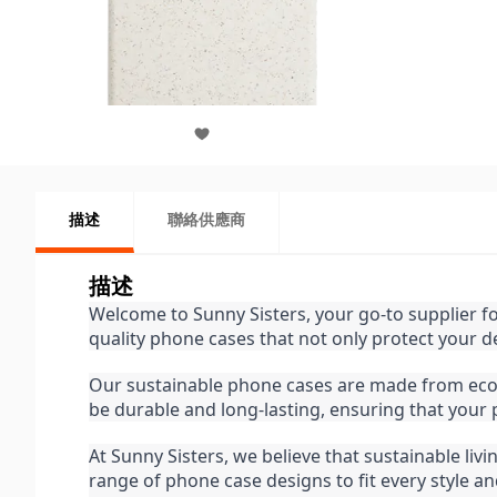
描述
聯絡供應商
描述
Welcome to Sunny Sisters, your go-to supplier f
quality phone cases that not only protect your de
Our sustainable phone cases are made from eco-fr
be durable and long-lasting, ensuring that your
At Sunny Sisters, we believe that sustainable liv
range of phone case designs to fit every style a