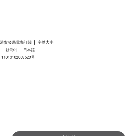
香港貿發局電郵訂閱
字體大小
한국어
日本語
1010102003523号