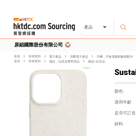
產品
原錩國際股份有限公司
首頁
所有類別
電子產品
消費電子產品
手機，平板電腦和數碼配件
首頁
所有類別
禮品，玩具及體育用品
禮品/ 紀念品
Susta
颜色:
適用年齡:
是否可訂造
材料: