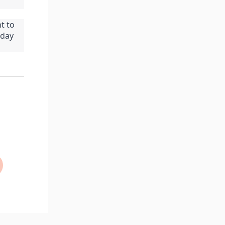
 to 
day 