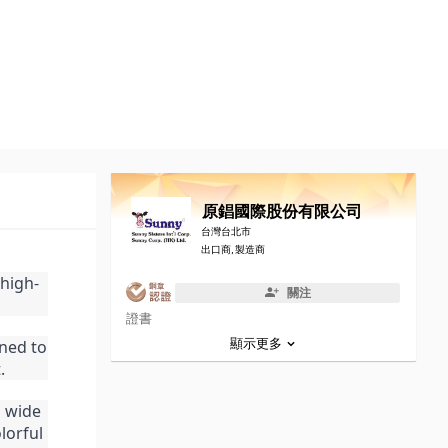
原錩國際股份有限公司
台灣台北市
出口商, 製造商
 high-
關注
證書
ned to 
顯示更多
.
 wide 
orful 