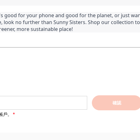
s good for your phone and good for the planet, or just want
e, look no further than Sunny Sisters. Shop our collection to
reener, more sustainable place!
確認
帳戶。