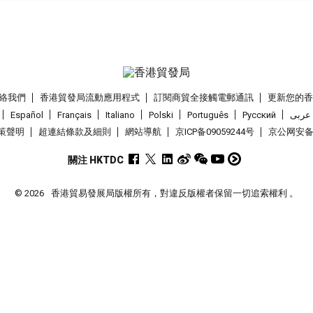
絡我們
香港貿發局流動應用程式
訂閱商貿全接觸電郵通訊
更新您的
Español
Français
Italiano
Polski
Português
Pусский
عربى
策聲明
超連結條款及細則
網站導航
京ICP备09059244号
京公网安备 1
關注 HKTDC
© 2026
香港貿易發展局版權所有，對違反版權者保留一切追索權利 。