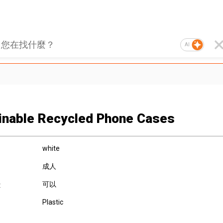
AI
inable Recycled Phone Cases
white
成人
可以
:
Plastic