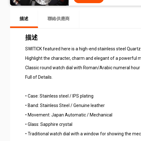
描述
聯絡供應商
描述
SWITICK featured here is a high-end stainless steel Quar
Highlight the character, charm and elegant of a powerful m
Classic round watch dial with Roman/Arabic numeral hour m
Full of Details.
• Case: Stainless steel / IPS plating
• Band: Stainless Steel / Genuine leather
• Movement: Japan Automatic / Mechanical
• Glass: Sapphire crystal
• Traditional watch dial with a window for showing the mec