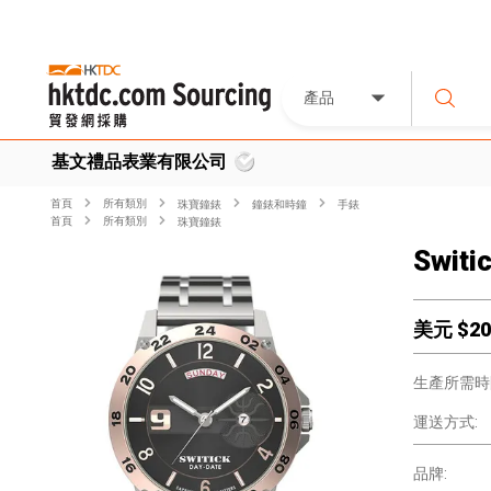
產品
基文禮品表業有限公司
首頁
所有類別
珠寶鐘錶
鐘錶和時鐘
手錶
首頁
所有類別
珠寶鐘錶
Switi
美元 $
20
生產所需時
運送方式:
品牌: