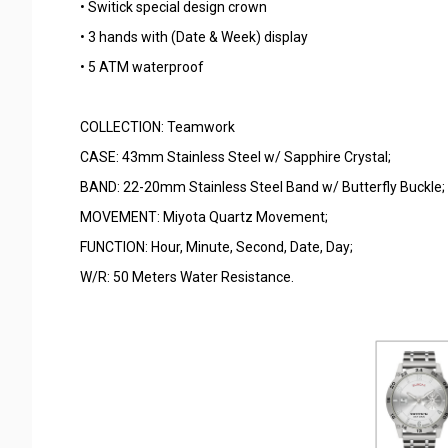
• Switick special design crown
• 3 hands with (Date & Week) display
• 5 ATM waterproof
COLLECTION: Teamwork
CASE: 43mm Stainless Steel w/ Sapphire Crystal;
BAND: 22-20mm Stainless Steel Band w/ Butterfly Buckle;
MOVEMENT: Miyota Quartz Movement;
FUNCTION: Hour, Minute, Second, Date, Day;
W/R: 50 Meters Water Resistance.