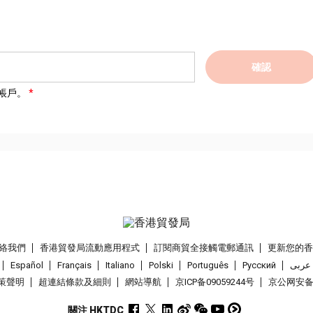
確認
帳戶。
絡我們
香港貿發局流動應用程式
訂閱商貿全接觸電郵通訊
更新您的
Español
Français
Italiano
Polski
Português
Pусский
عربى
策聲明
超連結條款及細則
網站導航
京ICP备09059244号
京公网安备 1
關注 HKTDC