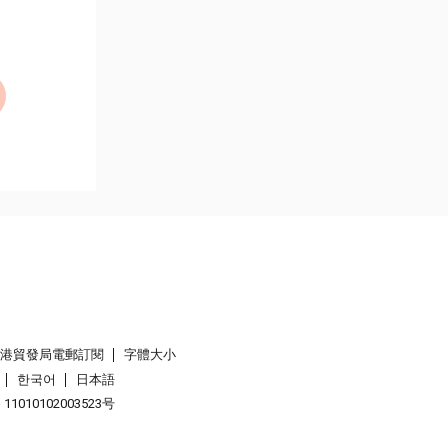
香港貿發局電郵訂閱
字體大小
한국어
日本語
1010102003523号