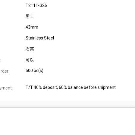
T2111-G26
男士
43mm
Stainless Steel
石英
可以
:
500 pc(s)
rder
T/T 40% deposit, 60% balance before shipment
yment: