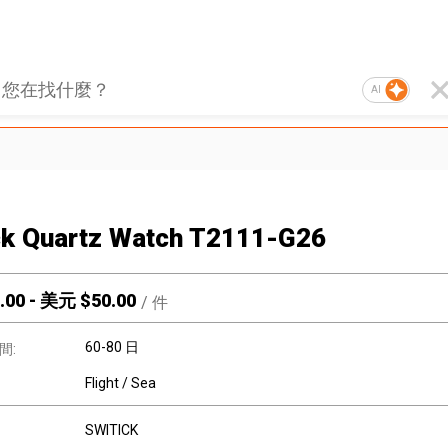
AI
ck Quartz Watch T2111-G26
.00
-
美元 $
50.00
/
件
60-80 日
間:
Flight / Sea
SWITICK