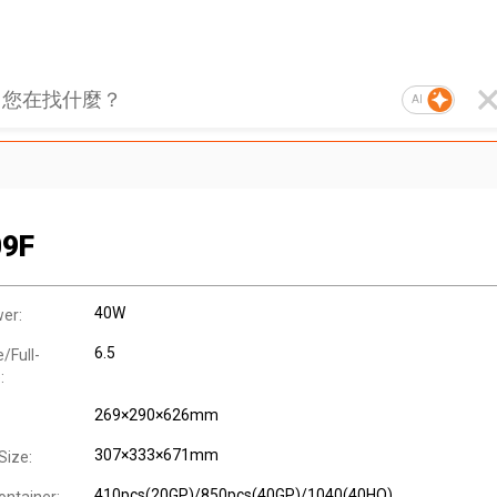
AI
09F
40W
er:
6.5
/Full-
:
269×290×626mm
307×333×671mm
Size:
410pcs(20GP)/850pcs(40GP)/1040(40HQ)