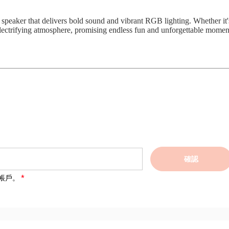
 speaker that delivers bold sound and vibrant RGB lighting. Whether it'
n electrifying atmosphere, promising endless fun and unforgettable momen
確認
帳戶。