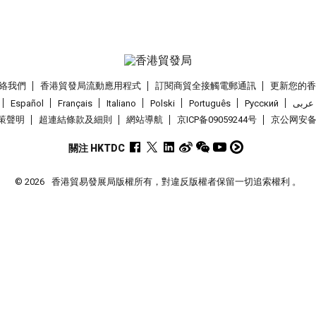
絡我們
香港貿發局流動應用程式
訂閱商貿全接觸電郵通訊
更新您的
Español
Français
Italiano
Polski
Português
Pусский
عربى
策聲明
超連結條款及細則
網站導航
京ICP备09059244号
京公网安备 1
關注 HKTDC
© 2026
香港貿易發展局版權所有，對違反版權者保留一切追索權利 。