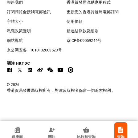
聯絡我們
香港貿發局流動應用程式
訂閱商貿全接觸電郵通訊
更新您的香港貿發局電郵訂閱
字體大小
使用條款
私隱政策聲明
超連結條款及細則
網站導航
京ICP备09059244号
京公网安备 11010102003523号
關注 HKTDC
© 2026
香港貿易發展局版權所有，對違反版權者保留一切追索權利 。
香港貿發局參展商
供應商
關注
比較和查詢
查詢