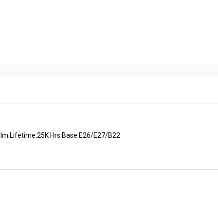
m;Lifetime:25K Hrs;Base:E26/E27/B22