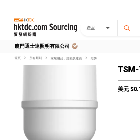
產品
廈門通士達照明有限公司
首頁
所有類別
家居用品，燈飾及建築
燈飾
TSM-
美元 $
0.