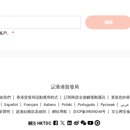
確認
帳戶。
絡我們
香港貿發局流動應用程式
訂閱商貿全接觸電郵通訊
更新您的
Español
Français
Italiano
Polski
Português
Pусский
عربى
策聲明
超連結條款及細則
網站導航
京ICP备09059244号
京公网安备 1
關注 HKTDC