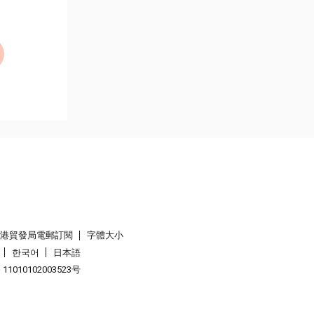
香港貿發局電郵訂閱
字體大小
한국어
日本語
1010102003523号