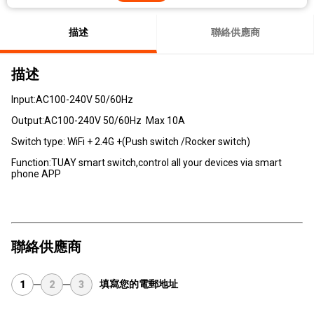
描述
聯絡供應商
描述
Input:AC100-240V 50/60Hz
Output:AC100-240V 50/60Hz Max 10A
Switch type: WiFi + 2.4G +(Push switch /Rocker switch)
Function:TUAY smart switch,control all your devices via smart
phone APP
聯絡供應商
填寫您的電郵地址
1
2
3