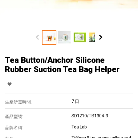
Tea Button/Anchor Silicone
Rubber Suction Tea Bag Helper
7 日
生產所需時間:
SD1210/TB1304-3
產品型號:
Tea Lab
品牌名稱:
Tiffany Blue, green, yellow, red,