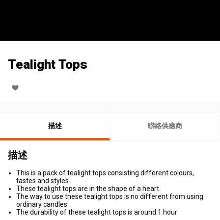
Tealight Tops
描述
聯絡供應商
描述
This is a pack of tealight tops consisting different colours,
tastes and styles
These tealight tops are in the shape of a heart
The way to use these tealight tops is no different from using
ordinary candles
The durability of these tealight tops is around 1 hour